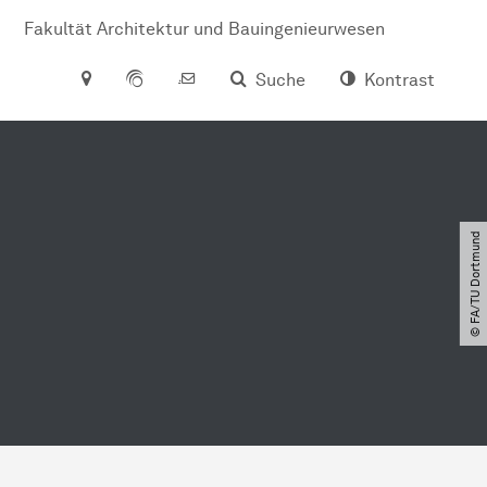
Fakultät Architektur und Bauingenieurwesen
Suche
Kontrast
© FA​/​TU Dortmund