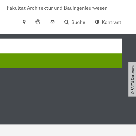
Fakultät Architektur und Bauingenieurwesen
Suche
Kontrast
© FA​/​TU Dortmund