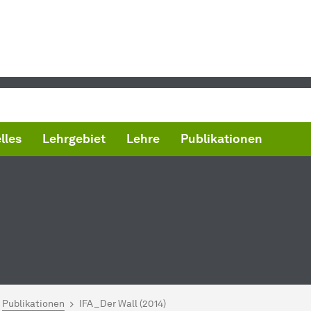
lles
Lehrgebiet
Lehre
Publikationen
ind hier:
artseite
Publikationen
IFA_Der Wall (2014)